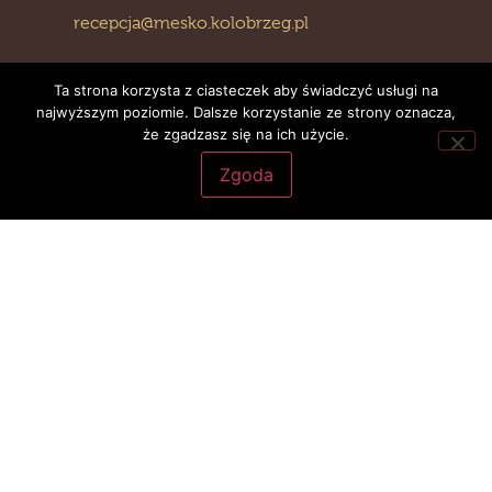
recepcja@mesko.kolobrzeg.pl
sanmesko@wp.pl
Ta strona korzysta z ciasteczek aby świadczyć usługi na
najwyższym poziomie. Dalsze korzystanie ze strony oznacza,
że zgadzasz się na ich użycie.
Zgoda
SZYBKIE LINKI
HOME
O NAS
POBYTY PEŁNOPŁATNE
SANATORIUM